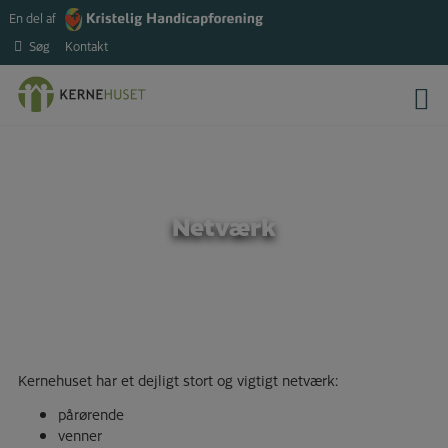
Hop
En del af
til
Søg
Kontakt
indholdet
Netværk
Kernehuset har et dejligt stort og vigtigt netværk:
pårørende
venner