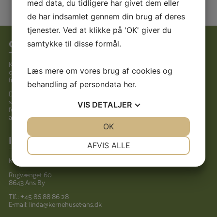
med data, du tidligere har givet dem eller
de har indsamlet gennem din brug af deres
tjenester. Ved at klikke på 'OK' giver du
Om Kernehuset
samtykke til disse formål.
Kernehuset er et bofællesskab for fysisk
Læs mere om vores brug af cookies og
og/eller psykisk funktionshæmmede voksne
fra 18 år.
behandling af persondata
her
.
Der er stor forskel på beboernes
støttebehov, idet nogle har behov for støtte i
VIS
DETALJER
forhold til deres fysiske handicap, mens
andre har det på deres psykiske handicap.
JA
NEJ
OK
JA
NEJ
Informationer
NØDVENDIGE
PRÆFERENCER
AFVIS ALLE
Kernehuset
JA
NEJ
JA
NEJ
Rugvænget 60
MARKETING
STATISTIK
8643 Ans By
Tlf.:
+
45 86 88 86 28
E-mail:
linda@kernehuset-ans.dk