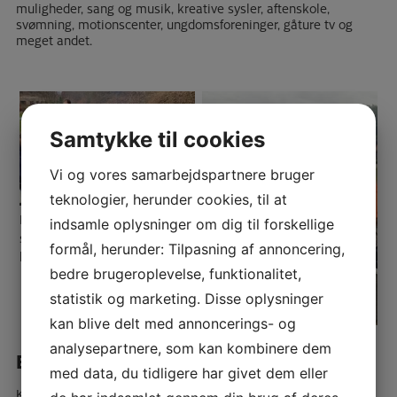
muligheder, sang og musik, kreative sysler, aftenskole,
svømning, motionscenter, ungdomsforeninger, gåture tv og
meget andet.
Samtykke til cookies
Vi og vores samarbejdspartnere bruger
teknologier, herunder cookies, til at
Hver tirsdag i
indsamle oplysninger om dig til forskellige
sommerhalvåret er der
formål, herunder: Tilpasning af annoncering,
bålhygge
bedre brugeroplevelse, funktionalitet,
statistik og marketing. Disse oplysninger
kan blive delt med annoncerings- og
analysepartnere, som kan kombinere dem
Et hjem
med data, du tidligere har givet dem eller
Kernehuset er et hjem, hvor livet leves.