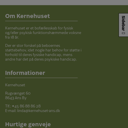
Om Kernehuset
Sidebar
Kernehuset er et bofællesskab for fysisk
og/eller psykisk funktionshæmmede voksne
fra 18 år.
Der er stor forskel på beboernes
støttebehov, idet nogle har behov for støtte i
forhold til deres fysiske handicap, mens
andre har det på deres psykiske handicap.
Informationer
Kernehuset
Rugvænget 60
8643 Ans By
Tlf.:
+
45 86 88 86 28
E-mail:
linda@kernehuset-ans.dk
Hurtige genveje