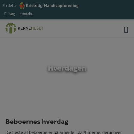
Hop
En del af
til
Søg
Kontakt
indholdet
Hverdagen
Beboernes hverdag
De fleste af beboerne er på arbejde i dagtimerne, derudover