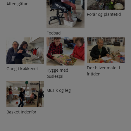
Aften gåtur
Forår og plantetid
Fodbad
Der bliver malet i
Gang i køkkenet
Hygge med
fritiden
puslespil
Musik og leg
Basket indenfor